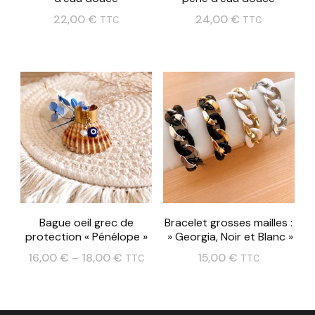
22,00
€
24,00
€
TTC
TTC
Ce
Ce
produit
produit
a
a
plusieurs
plusieurs
variations.
variations.
Les
Les
options
options
peuvent
peuvent
Bague oeil grec de
Bracelet grosses mailles :
être
être
protection « Pénélope »
» Georgia, Noir et Blanc »
choisies
choisies
16,00
€
–
18,00
€
15,00
€
TTC
TTC
sur
sur
Ce
Ce
la
la
produit
produit
page
page