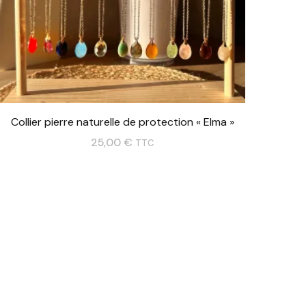
Collier pierre naturelle de protection « Elma »
25,00
€
TTC
Ce
produit
a
plusieurs
variations.
Les
options