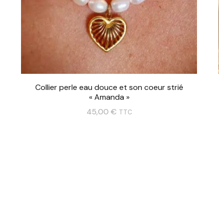
Collier perle eau douce et son coeur strié
« Amanda »
45,00
€
TTC
Ce
produit
a
plusieurs
variations.
Les