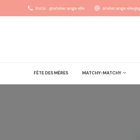
Insta : @atelier.ange.elle
atelier.ange.elle
FÊTE DES MÈRES
MATCHY-MATCHY