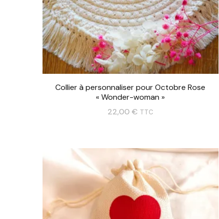
Collier à personnaliser pour Octobre Rose
« Wonder-woman »
22,00
€
TTC
Ce
produit
a
plusieurs
variations.
Les