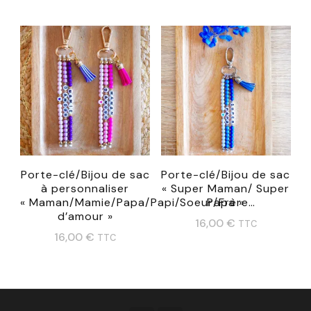
produit
produit
a
a
plusieurs
plusieurs
variations.
variations.
Les
Les
options
options
peuvent
peuvent
être
Porte-clé/Bijou de sac
Porte-clé/Bijou de sac
être
choisies
à personnaliser
« Super Maman/ Super
choisies
« Maman/Mamie/Papa/Papi/Soeur/Frère…
Papa »
sur
d’amour »
sur
16,00
€
TTC
la
16,00
€
TTC
la
Ce
page
Ce
page
produit
du
produit
du
a
produit
a
produit