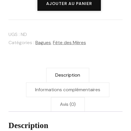
quantité
AJOUTER AU PANIER
de
Bague
"Amanda"
UGS :
ND
:
Catégories :
Bagues
,
Fête des Mères
lettre
en
zirconium
Description
et
perle
Informations complémentaires
d'eau
Avis (0)
douce
Description