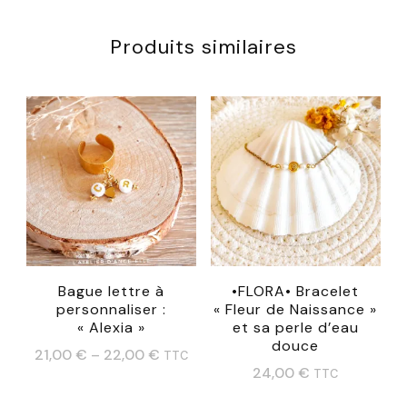
Produits similaires
Bague lettre à
•FLORA• Bracelet
personnaliser :
« Fleur de Naissance »
« Alexia »
et sa perle d’eau
douce
21,00
€
–
22,00
€
TTC
24,00
€
TTC
Ce
Ce