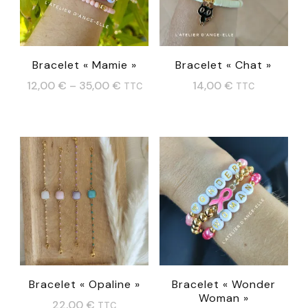
Bracelet « Mamie »
Bracelet « Chat »
12,00
€
–
35,00
€
14,00
€
TTC
TTC
Ce
Ce
produit
produit
a
a
plusieurs
plusieurs
variations.
variations.
Les
Les
options
options
peuvent
peuvent
Bracelet « Opaline »
Bracelet « Wonder
être
être
Woman »
22,00
€
TTC