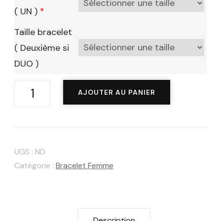
( UN )
*
Taille bracelet
( Deuxième si
DUO )
quantité
AJOUTER AU PANIER
de
Bracelet
"Amore"
Turquoise.
UGS :
ND
Catégorie :
Bracelet Femme
Description