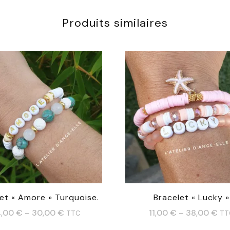
Produits similaires
et « Amore » Turquoise.
Bracelet « Lucky »
4,00
€
–
30,00
€
11,00
€
–
38,00
€
TTC
TT