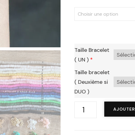
Taille Bracelet
( UN )
*
Taille bracelet
( Deuxième si
DUO )
quantité
AJOUTER
de
Bracelet