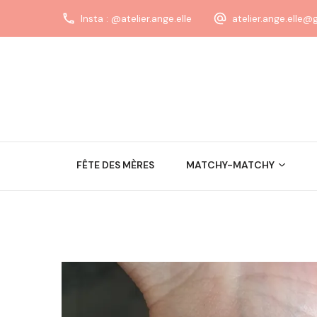
Insta : @atelier.ange.elle
atelier.ange.elle
FÊTE DES MÈRES
MATCHY-MATCHY