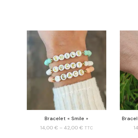
Bracelet « Smile »
Bracel
14,00
€
–
42,00
€
1
TTC