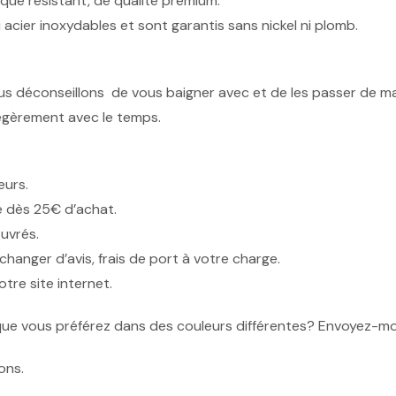
ique résistant, de qualité prémium.
 acier inoxydables et sont garantis sans nickel ni plomb.
ous déconseillons de vous baigner avec et de les passer de ma
r légèrement avec le temps.
eurs.
e dès 25€ d’achat.
ouvrés.
changer d’avis, frais de port à votre charge.
tre site internet.
ue vous préférez dans des couleurs différentes? Envoyez-mo
ons.