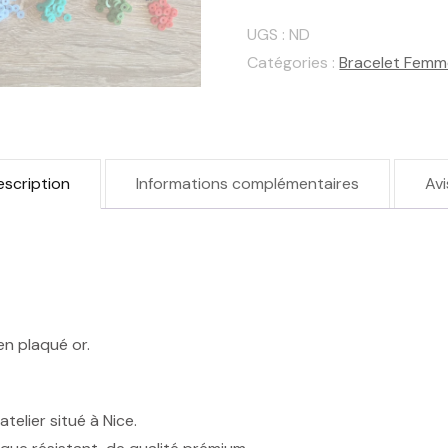
"Fruits"
UGS :
ND
Catégories :
Bracelet Fem
escription
Informations complémentaires
Avi
en plaqué or.
telier situé à Nice.