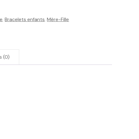
me
,
Bracelets enfants
,
Mère-Fille
s (0)