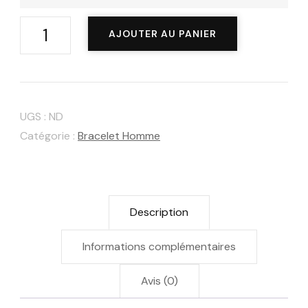
quantité
AJOUTER AU PANIER
de
Bracelet
en
pierres
UGS :
ND
naturelles
Catégorie :
Bracelet Homme
"OHM"
Description
Informations complémentaires
Avis (0)