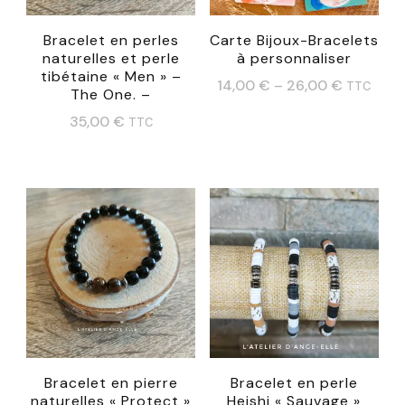
Bracelet en perles
Carte Bijoux-Bracelets
naturelles et perle
à personnaliser
tibétaine « Men » –
14,00
€
–
26,00
€
TTC
The One. –
Ce
35,00
€
TTC
produit
Ce
a
produit
plusieurs
a
variations.
plusieurs
Les
variations.
options
Les
peuvent
options
être
peuvent
choisies
Bracelet en pierre
Bracelet en perle
être
naturelles « Protect »
Heishi « Sauvage »