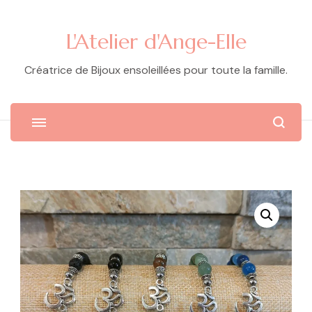
L'Atelier d'Ange-Elle
Créatrice de Bijoux ensoleillées pour toute la famille.
