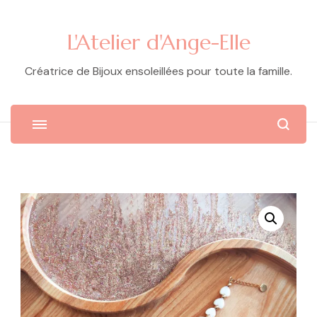
L'Atelier d'Ange-Elle
Créatrice de Bijoux ensoleillées pour toute la famille.
