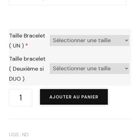
Taille Bracelet
( UN )
*
Taille bracelet
( Deuxième si
DUO )
quantité
AJOUTER AU PANIER
de
Bracelet
"Théa"
UGS :
ND