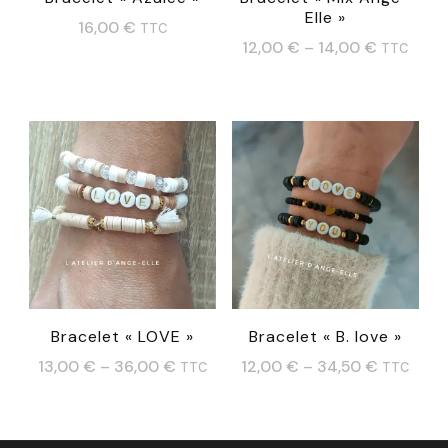
Elle »
16,00
€
TTC
12,00
€
–
14,00
€
TTC
Ce
produit
a
plusieurs
variations.
Les
options
peuvent
Bracelet « LOVE »
Bracelet « B. love »
être
13,00
€
–
36,00
€
12,00
€
–
34,50
€
choisies
TTC
TTC
Ce
Ce
sur
produit
produit
la