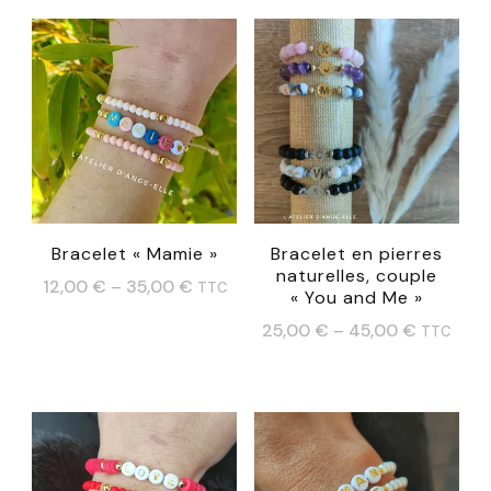
Bracelet « Mamie »
Bracelet en pierres
naturelles, couple
12,00
€
–
35,00
€
TTC
« You and Me »
Ce
25,00
€
–
45,00
€
TTC
produit
Ce
a
produit
plusieurs
a
variations.
plusieurs