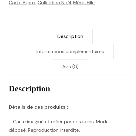
Carte Bijoux
,
Collection Noël
,
Mère-Fille
•Merci•,
personnalisation
possible
Description
Informations complémentaires
Avis (0)
Description
Détails de ces produits :
– Carte imaginé et créer par nos soins. Model
déposé. Reproduction interdite.