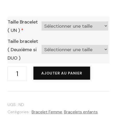
Taille Bracelet
( UN )
*
Taille bracelet
( Deuxième si
DUO )
quantité
AJOUTER AU PANIER
de
Carte-
Bijou
de
UGS :
ND
Noël
Catégories :
Bracelet Femme
,
Bracelets enfants
,