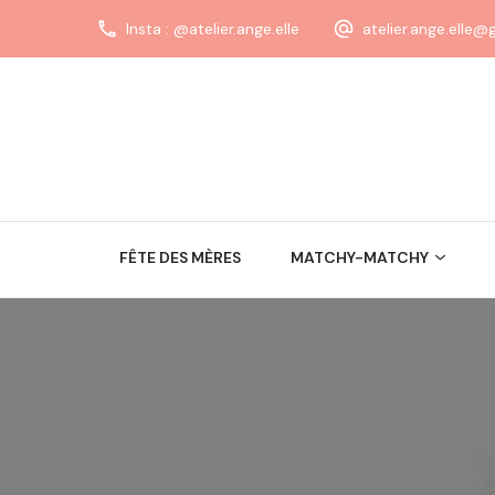
Insta : @atelier.ange.elle
atelier.ange.elle
FÊTE DES MÈRES
MATCHY-MATCHY