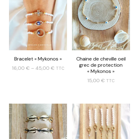
Bracelet « Mykonos »
Chaine de cheville oeil
grec de protection
16,00
€
–
45,00
€
TTC
« Mykonos »
Ce
15,00
€
TTC
produit
a
plusieurs
variations.
Les
options