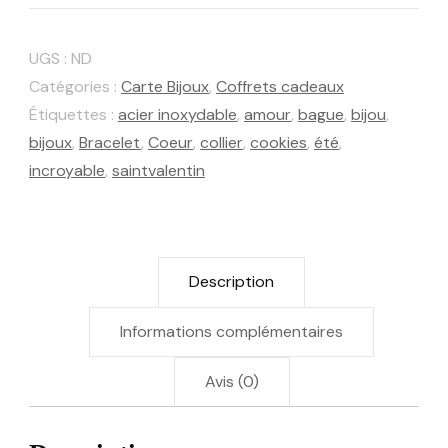
Coffret
"Back
UGS :
ND
to
Catégories :
Carte Bijoux
,
Coffrets cadeaux
cookies
Étiquettes :
acier inoxydable
,
amour
,
bague
,
bijou
,
bijoux
,
Bracelet
,
Coeur
,
collier
,
cookies
,
été
,
x
incroyable
,
saintvalentin
Ange-
elle"
Je
t'aime
Description
en
Informations complémentaires
morse
Avis (0)