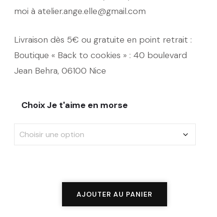
moi à atelier.ange.elle@gmail.com
Livraison dès 5€ ou gratuite en point retrait :
Boutique « Back to cookies » : 40 boulevard
Jean Behra, 06100 Nice
Choix Je t'aime en morse
quantité
AJOUTER AU PANIER
de