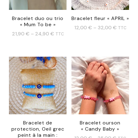
choisies
choisies
sur
sur
Bracelet duo ou trio
Bracelet fleur « APRIL »
la
« Mum To be »
la
12,00
€
–
32,00
€
TTC
page
21,90
€
–
24,90
€
TTC
page
Ce
du
Ce
du
produit
produit
produit
produit
a
a
plusieurs
plusieurs
variations.
variations.
Les
Les
options
options
peuvent
peuvent
être
Bracelet de
Bracelet ourson
être
choisies
protection, Oeil grec
« Candy Baby »
choisies
peint à la main :
sur