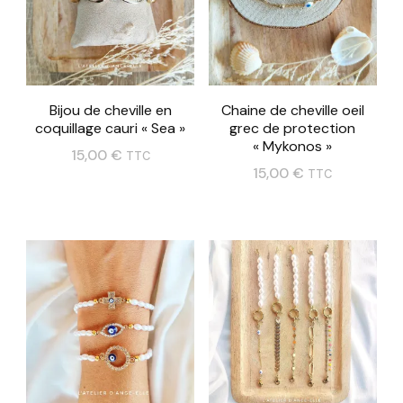
Bijou de cheville en
Chaine de cheville oeil
coquillage cauri « Sea »
grec de protection
« Mykonos »
15,00
€
TTC
15,00
€
TTC
Ce
produit
a
plusieurs
variations.
Les
options
peuvent