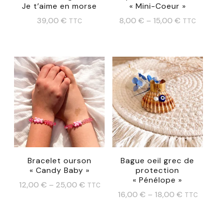
la
la
Je t’aime en morse
« Mini-Coeur »
page
page
39,00
€
8,00
€
–
15,00
€
TTC
TTC
du
du
Ce
Ce
produit
produit
produit
produit
a
a
plusieurs
plusieurs
variations.
variations.
Les
Les
options
options
peuvent
peuvent
Bracelet ourson
Bague oeil grec de
être
être
« Candy Baby »
protection
choisies
choisies
« Pénélope »
12,00
€
–
25,00
€
TTC
sur
sur
16,00
€
–
18,00
€
TTC
Ce
la
la
Ce