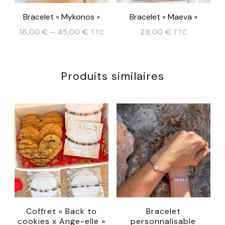
être
Bracelet « Mykonos »
Bracelet « Maeva »
choisies
16,00
€
–
45,00
€
28,00
€
TTC
TTC
sur
Ce
Ce
la
produit
produit
page
Produits similaires
a
a
du
plusieurs
plusieurs
produit
variations.
variations.
Les
Les
options
options
peuvent
peuvent
être
être
choisies
choisies
sur
sur
Coffret « Back to
Bracelet
cookies x Ange-elle »
personnalisable