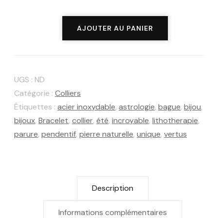
quantité
AJOUTER AU PANIER
de
Collier
NAÏA,
UGS :
ND
perle
Catégorie :
Colliers
eau
Étiquettes :
acier inoxydable
,
astrologie
,
bague
,
bijou
,
bijoux
,
Bracelet
,
collier
,
été
,
incroyable
,
lithotherapie
,
douce
parure
,
pendentif
,
pierre naturelle
,
unique
,
vertus
et
coquillage
Description
Informations complémentaires