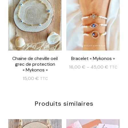
a
plusieurs
plusieurs
variations.
variations.
Les
Les
options
options
peuvent
peuvent
être
Chaine de cheville oeil
Bracelet « Mykonos »
être
choisies
grec de protection
16,00
€
–
45,00
€
choisies
TTC
« Mykonos »
sur
Ce
sur
15,00
€
TTC
la
produit
la
page
a
page
du
Produits similaires
plusieurs
du
produit
variations.
produit
Les