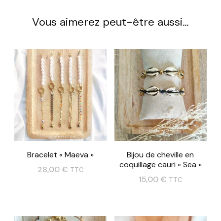
Vous aimerez peut-être aussi…
Bracelet « Maeva »
Bijou de cheville en
coquillage cauri « Sea »
28,00
€
TTC
15,00
€
TTC
Ce
Ce
produit
produit
a