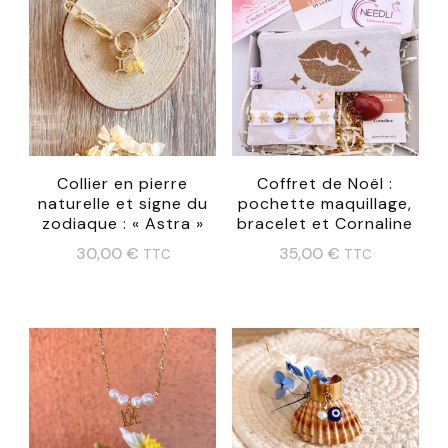
options
peuvent
être
choisies
sur
la
Collier en pierre
Coffret de Noël :
naturelle et signe du
pochette maquillage,
page
zodiaque : « Astra »
bracelet et Cornaline
du
30,00
€
35,00
€
TTC
TTC
produit
Ce
produit
a
plusieurs
variations.