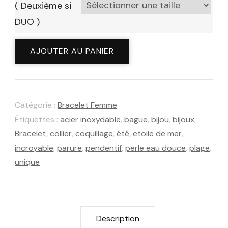
( Deuxième si
DUO )
quantité
AJOUTER AU PANIER
de
Bracelet
perle
Catégorie :
Bracelet Femme
d'eau
Étiquettes :
acier inoxydable
,
bague
,
bijou
,
bijoux
,
douce
Bracelet
,
collier
,
coquillage
,
été
,
etoile de mer
,
et
incroyable
,
parure
,
pendentif
,
perle eau douce
,
plage
,
coquillage
unique
"Sardegna"
Description