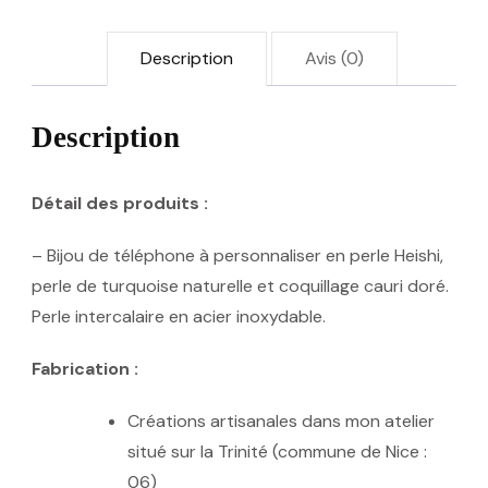
naturelle
Description
Avis (0)
et
coquillage
Description
"Blue
summer"
Détail des produits :
– Bijou de téléphone à personnaliser en perle Heishi,
perle de turquoise naturelle et coquillage cauri doré.
Perle intercalaire en acier inoxydable.
Fabrication :
Créations artisanales dans mon atelier
situé sur la Trinité (commune de Nice :
06)