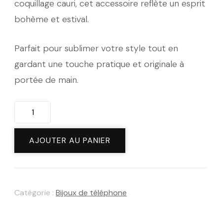
coquillage cauri, cet accessoire reflète un esprit
bohème et estival.
Parfait pour sublimer votre style tout en
gardant une touche pratique et originale à
portée de main.
quantité
de
Bijou
AJOUTER AU PANIER
de
télèphone
perle
Catégorie :
Bijoux de téléphone
heishi,
turquoise