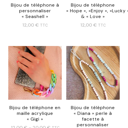
Bijou de téléphone à
Bijou de télèphone
personnaliser
« Hope », »Enjoy », »Lucky 
« Seashell »
& « Love »
12,00
€
12,00
€
TTC
TTC
Ce
produit
a
plusieurs
variations.
Les
options
peuvent
Bijou de téléphone en
Bijou de télèphone
être
maille acrylique
« Diana » perle à
choisies
« Gigi »
facette à
personnaliser
sur
12,00
€
–
20,00
€
TTC