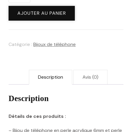
de
Bijou
AJOUTER AU PANIER
de
télèphone
"Diana"
Catégorie :
Bijoux de téléphone
perle
à
facette
Description
Avis (0)
à
personnaliser
Description
Détails de ces produits :
– Bijou de téléphone en perle acrylique 6mm et perle