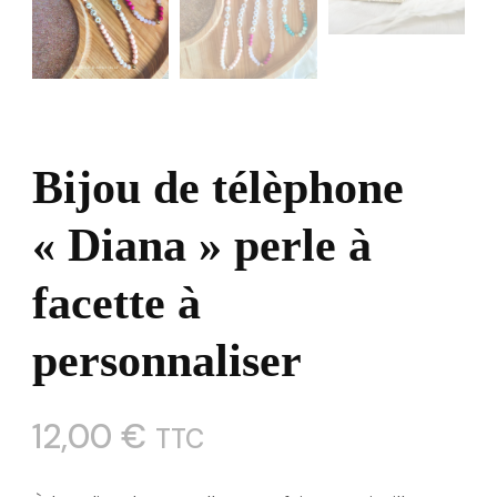
Bijou de télèphone
« Diana » perle à
facette à
personnaliser
12,00
€
TTC