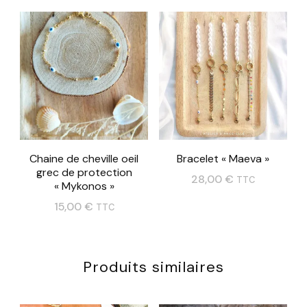
produit
a
a
plusieurs
plusieurs
variations.
variations.
Les
Les
options
options
peuvent
peuvent
être
Chaine de cheville oeil
Bracelet « Maeva »
être
choisies
grec de protection
28,00
€
choisies
TTC
« Mykonos »
sur
Ce
sur
15,00
€
TTC
la
produit
la
page
a
page
du
Produits similaires
plusieurs
du
produit
variations.
produit