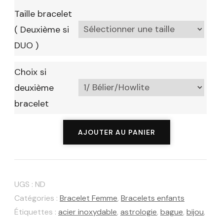
Taille bracelet
( Deuxième si
DUO )
Choix si
deuxième
bracelet
quantité
AJOUTER AU PANIER
de
Bracelet
en
UGS :
ND
pierre
Catégories :
Bracelet Femme
,
Bracelets enfants
naturelle
Étiquettes :
acier inoxydable
,
astrologie
,
bague
,
bijou
,