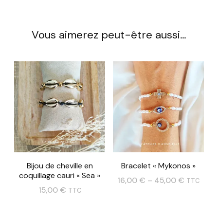
Vous aimerez peut-être aussi…
Bijou de cheville en
Bracelet « Mykonos »
coquillage cauri « Sea »
16,00
€
–
45,00
€
TTC
15,00
€
TTC
Ce
Ce
produit