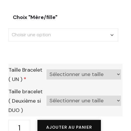
Choix "Mère/fille"
Taille Bracelet
( UN )
*
Taille bracelet
( Deuxième si
DUO )
quantité
AJOUTER AU PANIER