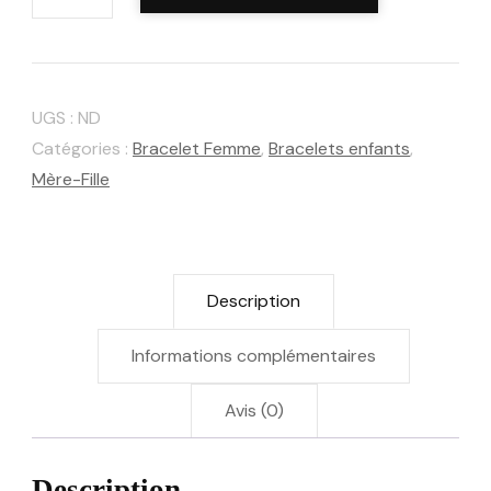
de
Bracelet
"
Louna"
UGS :
ND
Catégories :
Bracelet Femme
,
Bracelets enfants
,
Mère-Fille
Description
Informations complémentaires
Avis (0)
Description