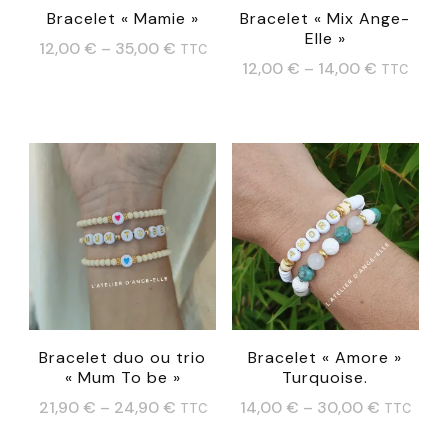
Bracelet « Mamie »
Bracelet « Mix Ange-
Elle »
12,00
€
–
35,00
€
TTC
12,00
€
–
14,00
€
TTC
Ce
Ce
produit
produit
a
a
plusieurs
plusieurs
variations.
variations.
Les
Les
options
options
peuvent
peuvent
être
Bracelet duo ou trio
Bracelet « Amore »
être
choisies
« Mum To be »
Turquoise.
choisies
sur
21,90
€
–
24,90
€
14,00
€
–
30,00
€
TTC
TTC
sur
la
Ce
Ce