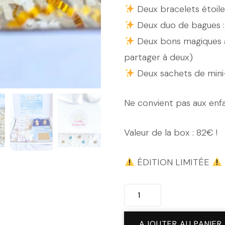
Deux bracelets étoile
Deux duo de bagues : 
Deux bons magiques à
partager à deux)
Deux sachets de mini
Ne convient pas aux enf
Valeur de la box : 82€ !
ÉDITION LIMITÉE
quantité
de
Box
AJOUTER AU PANIER