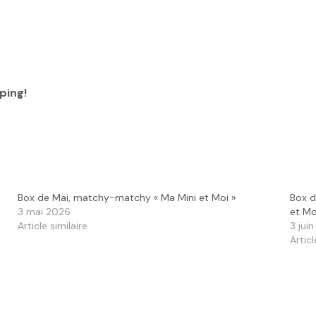
ping!
Box de Mai, matchy-matchy « Ma Mini et Moi »
Box d
3 mai 2026
et Mo
Article similaire
3 jui
Articl