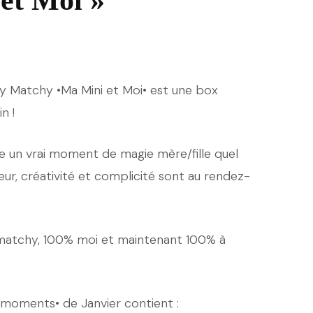
et Moi »
y Matchy •Ma Mini et Moi• est une box
n !
e un vrai moment de magie mère/fille quel
eur, créativité et complicité sont au rendez-
atchy, 100% moi et maintenant 100% à
 moments• de Janvier contient :