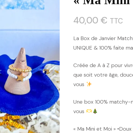
« Ma Mini 
40,00
€
TTC
La Box de Janvier Match
UNIQUE & 100% faite mai
Créée de A à Z pour vivr
que soit votre âge, douc
vous
Une box 100% matchy-m
vous
« Ma Mini et Moi » •Doux