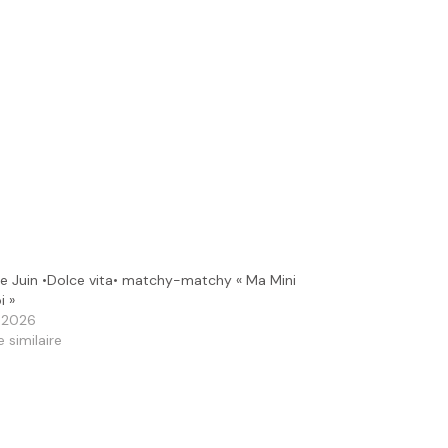
e Juin •Dolce vita• matchy-matchy « Ma Mini
i »
n 2026
e similaire