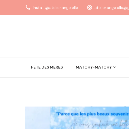
Insta : @atelier.ange.elle
atelier.ange.elle
FÊTE DES MÈRES
MATCHY-MATCHY