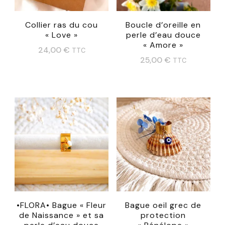
la
page
Collier ras du cou
Boucle d’oreille en
du
« Love »
perle d’eau douce
« Amore »
produit
24,00
€
TTC
25,00
€
TTC
Ce
produit
a
plusieurs
variations.
Les
options
peuvent
être
•FLORA• Bague « Fleur
Bague oeil grec de
choisies
de Naissance » et sa
protection