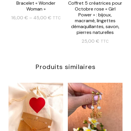
Bracelet « Wonder
Coffret 5 créatrices pour
être
choisies
Woman »
Octobre rose « Girl
choisies
Power » : bijoux,
sur
16,00
€
–
45,00
€
TTC
macramé, lingettes
sur
la
démaquillantes, savon,
Ce
la
pierres naturelles
page
produit
page
25,00
€
TTC
du
a
du
produit
plusieurs
produit
variations.
Produits similaires
Les
options
peuvent
être
choisies
sur