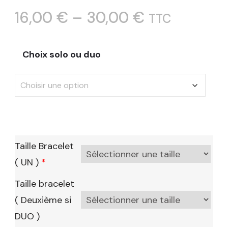
16,00
€
–
30,00
€
TTC
Choix solo ou duo
Taille Bracelet
( UN )
*
Taille bracelet
( Deuxième si
DUO )