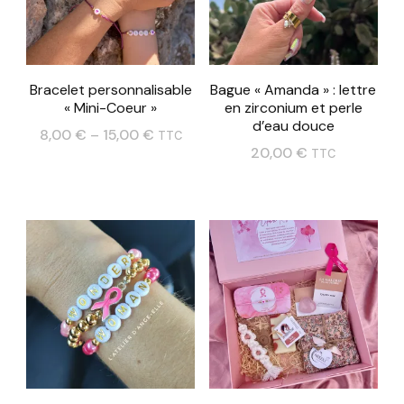
Bracelet personnalisable
Bague « Amanda » : lettre
« Mini-Coeur »
en zirconium et perle
d’eau douce
8,00
€
–
15,00
€
TTC
20,00
€
TTC
Ce
Ce
produit
produit
a
a
plusieurs
plusieurs
variations.
variations.
Les
Les
options
options
peuvent
peuvent
être