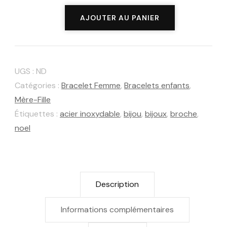
quantité
AJOUTER AU PANIER
de
Bracelets
•Stella•
UGS :
ND
zirconium
Catégories :
Bracelet Femme
,
Bracelets enfants
,
"Enfant/adulte"
Mère-Fille
Étiquettes :
acier inoxydable
,
bijou
,
bijoux
,
broche
,
noel
Description
Informations complémentaires